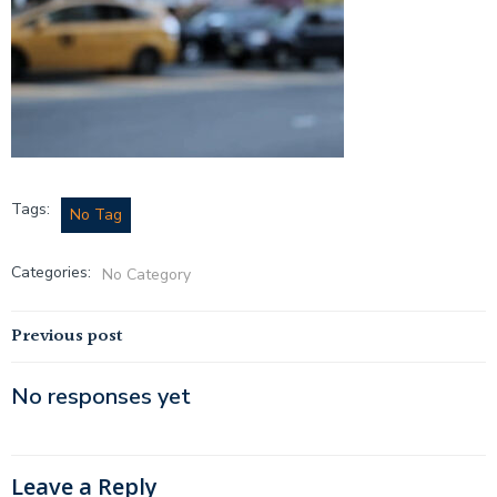
Tags:
No Tag
Categories:
No Category
Post
Previous post
navigation
No responses yet
Leave a Reply