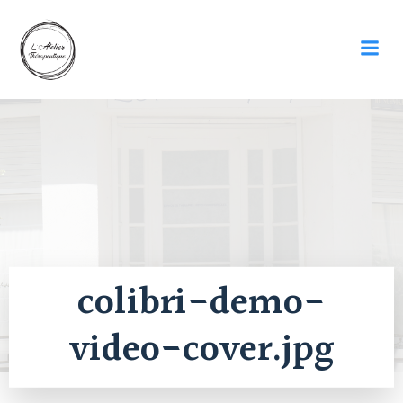
Skip
to
content
colibri-demo-
video-cover.jpg