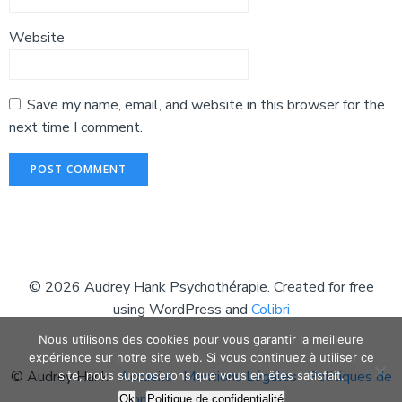
Website
Save my name, email, and website in this browser for the
next time I comment.
© 2026 Audrey Hank Psychothérapie. Created for free
using WordPress and
Colibri
Nous utilisons des cookies pour vous garantir la meilleure
expérience sur notre site web. Si vous continuez à utiliser ce
© Audrey Hank
Accueils
Mentions Légales
Politiques de
site, nous supposerons que vous en êtes satisfait.
confidentialité
Contact
Ok
Politique de confidentialité