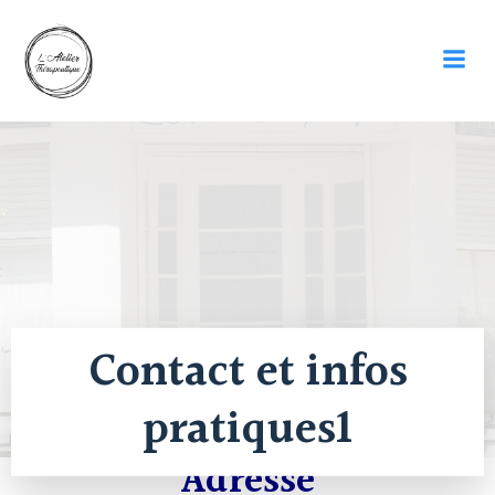
Skip
to
content
Contact et infos
pratiques1
Adresse